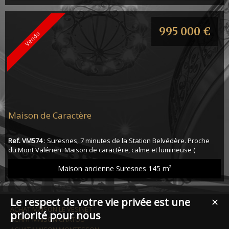
995 000 €
Vendu
Maison de Caractère
Ref. VM574
: Suresnes, 7 minutes de la Station Belvédère. Proche
du Mont Valérien. Maison de caractère, calme et lumineuse (
exposition SUD-OUEST) de 145m² sur 2 niveaux, édifiée sur un
terrain arboré de 301m² se décomposant comme suit : - Au rez-de-
Maison ancienne Suresnes
145 m²
chaussée : Entrée, 2 Chambres ( 18 et 12m²), Cuisine équipée et
aménagée, Bureau, Salle de Bain, WC indépendant, Grand Séjour-
Salle à Manger (60m...
Le respect de votre vie privée est une
✕
ACHAT MAISON LE VÉSINET
priorité pour nous
ACHAT MAISON CHATOU