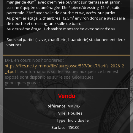
manger de 40m² avec cheminée ouvrant sur terrasse et jardin,
cuisine équipée et aménagée 13m², pièce/dressing 12m² , suite
parentale 23m² avec salle de douche et wc, accès sur jardin.
Au premier étage: 2 chambres 12.5m² environ dont une avec salle
de douche et dressing, une salle de bain.
Au deuxième étage: 1 chambre mansardée avec point d'eau.
Sous sol partiel ( cave, chaufferie, buanderie) stationnement deux
voitures.
DPE en cours Nos honoraires :
https://files.netty.immo/file/laurejosse/537/0oit7/tarifs_2026_2
_4.pdf
Les informations sur les risques auxquels ce bien est
exposé sont disponibles sur le site Géorisques :
georisques.gouv.fr
Vendu
Référence
VM745
Ville
Houilles
Type
Individuelle
Surface
150.00