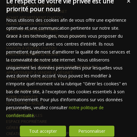
Le respect de votre vie privée est une
✕
ACHAT MAISON LE VÉSINET
priorité pour nous
ACHAT APPARTEMENT LE VÉSINET
ACHAT APPARTEMENT CHATOU
Nous utilisons des cookies afin de vous offrir une expérience
ACHAT MAISON CHATOU
optimale et une communication pertinente sur notre site.
ACHAT APPARTEMENT PARIS
ACHAT APPARTEMENT ASNIÈRES-SUR-SEINE
Grace à ces technologies, nous pouvons vous proposer du
contenu en rapport avec vos centres d'intérêt. Ils nous
MAISON À VENDRE CHATOU
permettent également d'améliorer la qualité de nos services et
MAISON À VENDRE LE VÉSINET
la convivialité de notre site internet. Nous utiliserons
MAISON À VENDRE LE VÉSINET
APPARTEMENT À VENDRE SAINT-GERMAIN-EN-LAYE
uniquement les données personnelles pour lesquelles vous
APPARTEMENT À VENDRE LE VÉSINET
avez donné votre accord. Vous pouvez les modifier à
APPARTEMENT À VENDRE LE VÉSINET
n'importe quel moment via la rubrique "Gérer les cookies" en
NOS HONORAIRES
bas de notre site, à l'exception des cookies essentiels à son
OFFRE COMPLÈTE
fonctionnement. Pour plus d'informations sur vos données
QUI SOMMES-NOUS
personnelles, veuillez consulter
notre politique de
PLAN DU SITE
MENTIONS LÉGALES
confidentialité
.
ESPACE PROPRIÉTAIRE
GÉRER LES COOKIES
Tout accepter
Personnaliser
CRÉATION SITE INTERNET