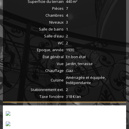
Superficie du terrain
440 m²
Pièces
7
Chambres
4
Niveaux
3
Salle de bains
1
Salle d'eau
2
WC
2
Epoque, année
1930
État général
En bon état
Vue
Jardin, terrasse
Chauffage
Gaz
Aménagée et équipée,
Cuisine
Indépendante
Stationnement ext.
2
Taxe foncière
318 €/an