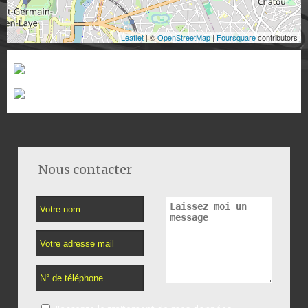
Leaflet
| ©
OpenStreetMap
|
Foursquare
contributors
Nous contacter