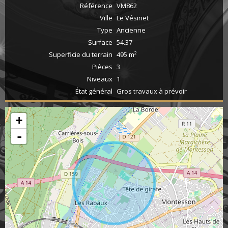
Référence
VM862
Ville
Le Vésinet
Type
Ancienne
Surface
54.37
Superficie du terrain
495 m²
Pièces
3
Niveaux
1
État général
Gros travaux à prévoir
+
-