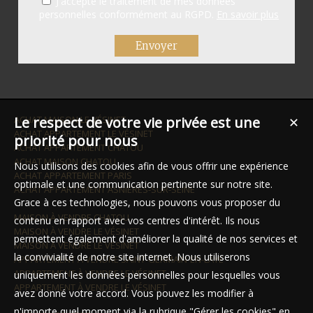
J'accepte le traitement de mes données
personnelles conformément au RGPD.
En savoir plus
ACHAT MAISON LE VÉSINET
Le respect de votre vie privée est une
✕
ACHAT APPARTEMENT LE VÉSINET
priorité pour nous
ACHAT APPARTEMENT CHATOU
ACHAT MAISON CHATOU
Nous utilisons des cookies afin de vous offrir une expérience
ACHAT APPARTEMENT PARIS
optimale et une communication pertinente sur notre site.
ACHAT APPARTEMENT ASNIÈRES-SUR-SEINE
Grace à ces technologies, nous pouvons vous proposer du
MAISON À VENDRE CHATOU
contenu en rapport avec vos centres d'intérêt. Ils nous
MAISON À VENDRE LE VÉSINET
permettent également d'améliorer la qualité de nos services et
MAISON À VENDRE LE VÉSINET
la convivialité de notre site internet. Nous utiliserons
APPARTEMENT À VENDRE SAINT-GERMAIN-EN-LAYE
APPARTEMENT À VENDRE LE VÉSINET
uniquement les données personnelles pour lesquelles vous
APPARTEMENT À VENDRE LE VÉSINET
avez donné votre accord. Vous pouvez les modifier à
n'importe quel moment via la rubrique "Gérer les cookies" en