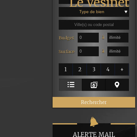
Type de bien
à
Budget
à
Surface
1
2
3
4
+
ALERTE MAIL