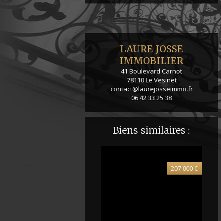
LAURE JOSSE
IMMOBILIER
41 Boulevard Carnot
78110
Le Vesinet
contact@laurejosseimmo.fr
06 42 33 25 38
Biens similaires :
207 000 €