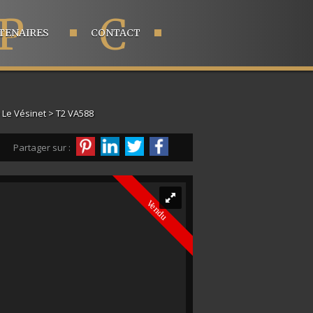
P
C
TENAIRES
CONTACT
 Le Vésinet
> T2 VA588
Partager sur :
Vendu