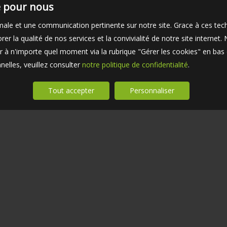
té pour nous
timale et une communication pertinente sur notre site. Grace à ces 
er la qualité de nos services et la convivialité de notre site interne
 à n'importe quel moment via la rubrique "Gérer les cookies" en bas d
elles, veuillez consulter
notre politique de confidentialité
.
Tout accepter
Personnaliser
MAISON À VENDRE CHATOU
NOS HON
MAISON À VENDRE LE VÉSINET
OFFRE C
MAISON À VENDRE LE VÉSINET
QUI SOM
APPARTEMENT À VENDRE SAINT-GERMAIN-EN-LAYE
PLAN DU 
APPARTEMENT À VENDRE LE VÉSINET
MENTION