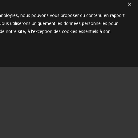
✕
technologies, nous pouvons vous proposer du contenu en rapport
t. Nous utiliserons uniquement les données personnelles pour
e notre site, à l'exception des cookies essentiels à son
ORAIRES
OMPLÈTE
MES-NOUS
SITE
S LÉGALES