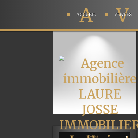
A
V
ACCUEIL
VENTES
Achat