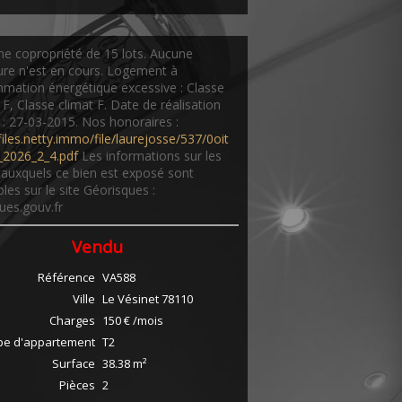
e copropriété de 15 lots. Aucune
re n'est en cours. Logement à
ation énergétique excessive : Classe
 F, Classe climat F. Date de réalisation
: 27-03-2015. Nos honoraires :
/files.netty.immo/file/laurejosse/537/0oit
s_2026_2_4.pdf
Les informations sur les
 auxquels ce bien est exposé sont
bles sur le site Géorisques :
ues.gouv.fr
Vendu
Référence
VA588
Ville
Le Vésinet
78110
Charges
150 € /mois
pe d'appartement
T2
Surface
38.38
m²
Pièces
2