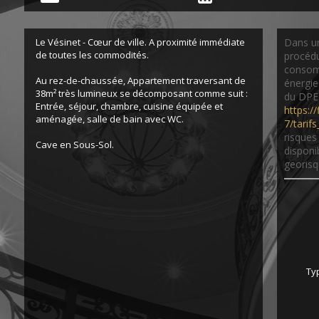
Le Vésinet - Cœur de ville. A proximité immédiate
Dans un
de toutes les commodités.
procédu
consomm
Au rez-de-chaussée, Appartement traversant de
énergie
38m² très lumineux se décomposant comme suit :
du DPE 
Entrée, séjour, chambre, cuisine équipée et
https:/
aménagée, salle de bain avec WC.
7/tarif
risques
Cave en Sous-Sol.
disponi
georisq
Ty