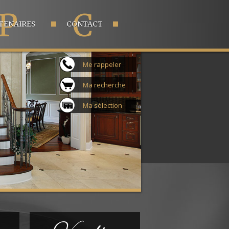
P
C
TENAIRES
CONTACT
Me rappeler
Ma recherche
Ma sélection