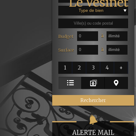
Type de bien
à
Budget
à
Surface
1
2
3
4
+
ALERTE MAIL