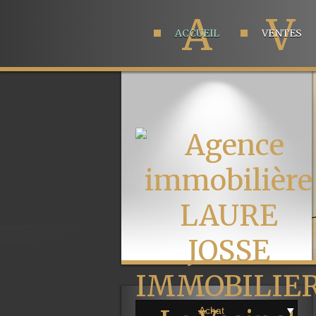
A
V
ACCUEIL
VENTES
Achat