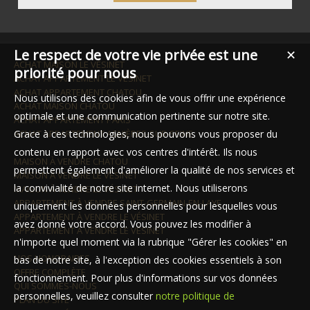
Le respect de votre vie privée est une
✕
ACHAT MAISON LE VÉSINET
priorité pour nous
ACHAT APPARTEMENT LE VÉSINET
ACHAT APPARTEMENT CHATOU
Nous utilisons des cookies afin de vous offrir une expérience
ACHAT MAISON CHATOU
optimale et une communication pertinente sur notre site.
ACHAT APPARTEMENT PARIS
ACHAT APPARTEMENT ASNIÈRES-SUR-SEINE
Grace à ces technologies, nous pouvons vous proposer du
contenu en rapport avec vos centres d'intérêt. Ils nous
MAISON À VENDRE CHATOU
permettent également d'améliorer la qualité de nos services et
MAISON À VENDRE LE VÉSINET
la convivialité de notre site internet. Nous utiliserons
MAISON À VENDRE LE VÉSINET
APPARTEMENT À VENDRE SAINT-GERMAIN-EN-LAYE
uniquement les données personnelles pour lesquelles vous
APPARTEMENT À VENDRE LE VÉSINET
avez donné votre accord. Vous pouvez les modifier à
APPARTEMENT À VENDRE LE VÉSINET
n'importe quel moment via la rubrique "Gérer les cookies" en
NOS HONORAIRES
bas de notre site, à l'exception des cookies essentiels à son
OFFRE COMPLÈTE
fonctionnement. Pour plus d'informations sur vos données
QUI SOMMES-NOUS
personnelles, veuillez consulter
notre politique de
PLAN DU SITE