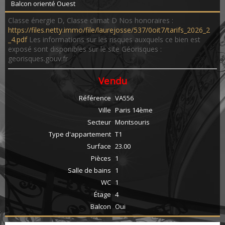
Balcon orienté Ouest
Classe énergie D, Classe climat D Nos honoraires :
https://files.netty.immo/file/laurejosse/537/0oit7/tarifs_2026_2
_4.pdf
Les informations sur les risques auxquels ce bien est
exposé sont disponibles sur le site Géorisques :
georisques.gouv.fr
Vendu
Référence
VA556
Ville
Paris 14ème
Secteur
Montsouris
Type d'appartement
T1
Surface
23.00
Pièces
1
Salle de bains
1
WC
1
Étage
4
Balcon
Oui