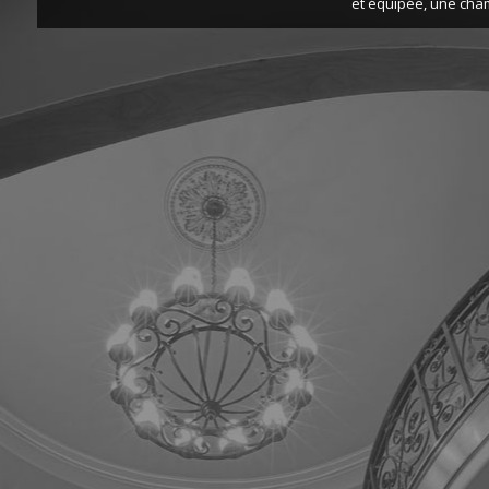
et équipée, une cha
chambre enfant. Ré
Gardien et terrain d
incluant chauffage col