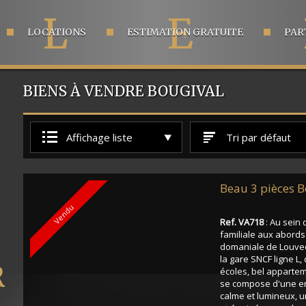
L
E
LOCATIONS
ESTIMATION GRATUITE
PAR
BIENS À VENDRE BOUGIVAL
Affichage liste
Tri par défaut
Beau 3 pièces B
Vendu
Ref. VA718
: Au sein
familiale aux abords 
domaniale de Louve
la gare SNCF ligne L
écoles, bel apparteme
se compose d'une en
calme et lumineux, 