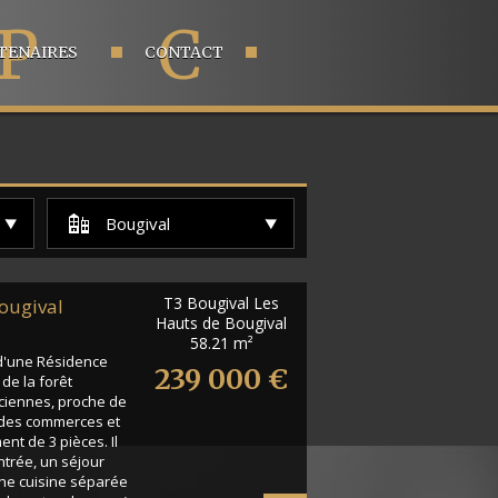
P
C
TENAIRES
CONTACT
Bougival
T3 Bougival Les
ougival
Hauts de Bougival
58.21 m²
 d'une Résidence
239 000 €
de la forêt
ciennes, proche de
, des commerces et
nt de 3 pièces. Il
trée, un séjour
une cuisine séparée