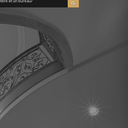
mbre et un bureau/
sidence avec
e tennis. Charges
lectif et eau ...