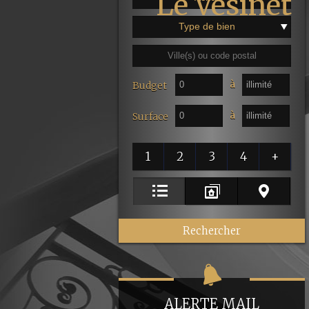
Type de bien
à
Budget
à
Surface
1
2
3
4
+
ALERTE MAIL