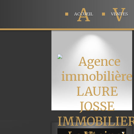
A
V
ACCUEIL
VENTES
Achat